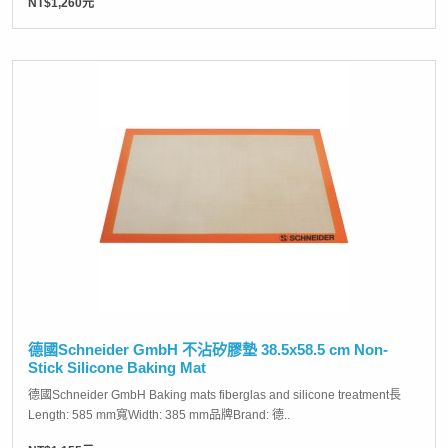
NT$1,260元
德國Schneider GmbH 不沾矽膠墊 38.5x58.5 cm Non-
Stick Silicone Baking Mat
德國Schneider GmbH Baking mats fiberglas and silicone treatment長
Length: 585 mm寬Width: 385 mm品牌Brand: 德..