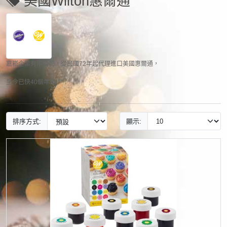
美國Wilton惠爾通
嘉崧企業有限公司，從民國72年起代理進口美國惠爾通，
至今已快40個年頭!
排序方式:
顯示: