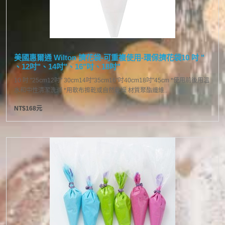
美國惠爾通 Wilton 擠花袋-可重複使用-環保擠花袋10 吋 "
、12吋"、14吋"、16"吋、18吋"
10 吋 "25cm12吋" 30cm14吋"35cm16"吋40cm18吋"45cm *使用前後用溫
水和中性清潔洗滌 *用軟布擦乾或自然乾燥 材質聚酯纖維..
NT$168元