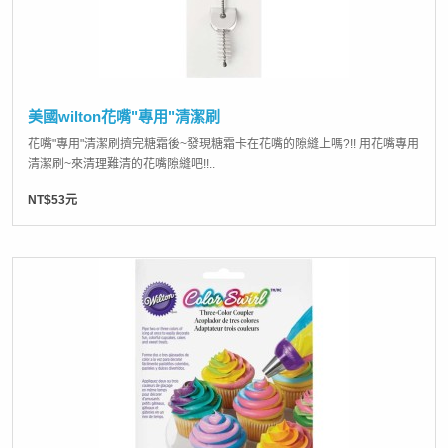
美國wilton花嘴"專用"清潔刷
花嘴"專用"清潔刷擠完糖霜後~發現糖霜卡在花嘴的隙縫上嗎?!! 用花嘴專用
清潔刷~來清理難清的花嘴隙縫吧!!..
NT$53元