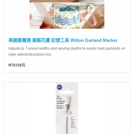
美國惠爾通 蛋糕花邊 記號工具 Wilton Garland Marker
Adjusts to 7 preset widths and varying depths to easily mark garlands on
cake sidesInstructions incl..
NT$158元