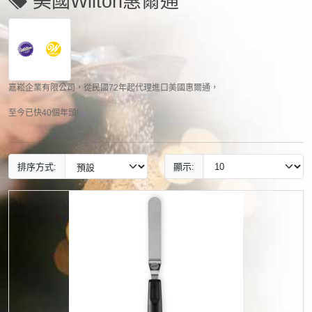
美國Wilton惠爾通
嘉崧企業有限公司，從民國72年起代理進口美國惠爾通，
至今已快40個年頭!
排序方式:
顯示: