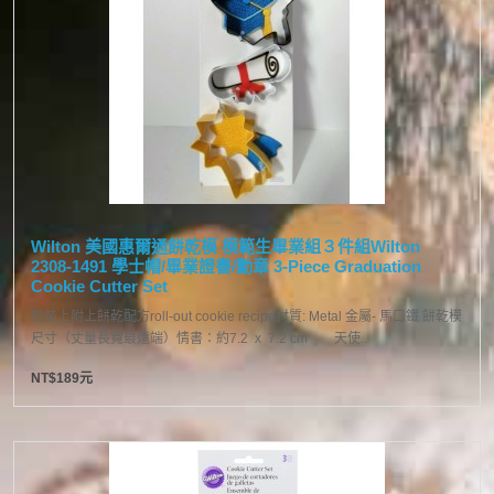
Wilton 美國惠爾通餅乾模 模範生畢業組３件組Wilton
2308-1491 學士帽/畢業證書/勳章 3-Piece Graduation
Cookie Cutter Set
包裝上附上餅乾配方roll-out cookie recipe材質: Metal 金屬- 馬口鐵 餅乾模
尺寸（丈量長寬最遠端）情書：約7.2 x 7.2 cm 天使..
NT$189元