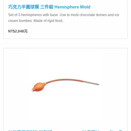
巧克力半圓球模 三件組 Hemisphere Mold
Set of 3 hemispheres with base. Use to mold chocolate domes and ice
cream bombes. Made of rigid food..
NT$2,048元