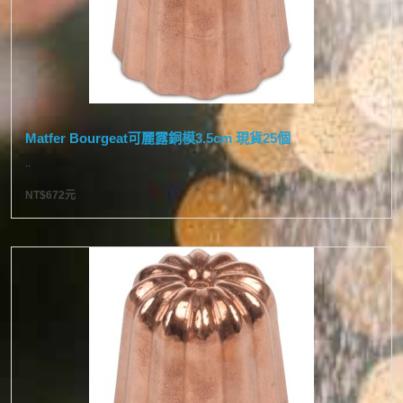
Matfer Bourgeat可麗露銅模3.5cm 現貨25個
..
NT$672元