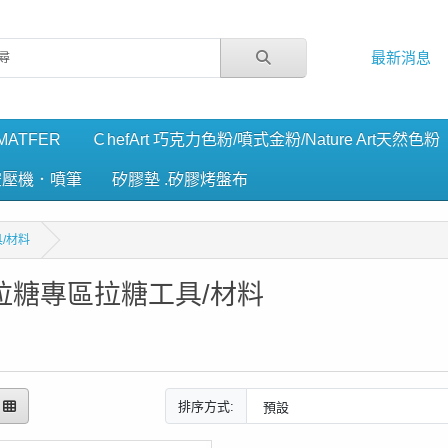
最新消息
ATFER
ＣhefArt 巧克力色粉/噴式金粉/Nature Art天然色粉
空壓機．噴筆
矽膠墊 .矽膠烤盤布
/材料
拉糖專區拉糖工具/材料
排序方式: