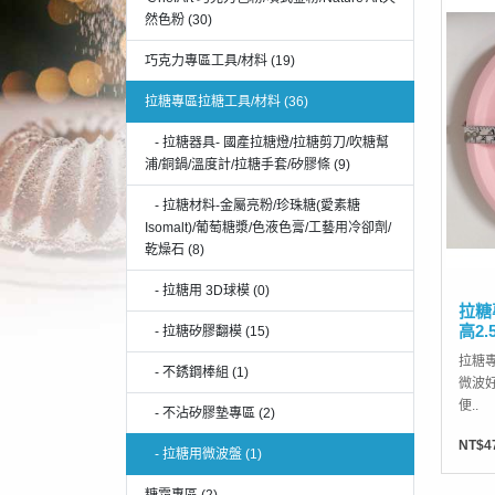
然色粉 (30)
巧克力專區工具/材料 (19)
拉糖專區拉糖工具/材料 (36)
- 拉糖器具- 國產拉糖燈/拉糖剪刀/吹糖幫
浦/銅鍋/溫度計/拉糖手套/矽膠條 (9)
- 拉糖材料-金屬亮粉/珍珠糖(愛素糖
Isomalt)/葡萄糖漿/色液色膏/工藝用冷卻劑/
乾燥石 (8)
- 拉糖用 3D球模 (0)
拉糖
高2.
- 拉糖矽膠翻模 (15)
拉糖專
- 不銹鋼棒組 (1)
微波
便..
- 不沾矽膠墊專區 (2)
NT$4
- 拉糖用微波盤 (1)