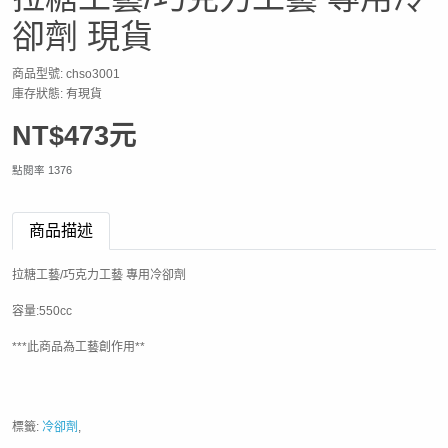
卻劑 現貨
商品型號: chso3001
庫存狀態: 有現貨
NT$473元
點閱率 1376
商品描述
拉糖工藝/巧克力工藝 專用冷卻劑
容量:550cc
***此商品為工藝創作用**
標籤:
冷卻劑
,