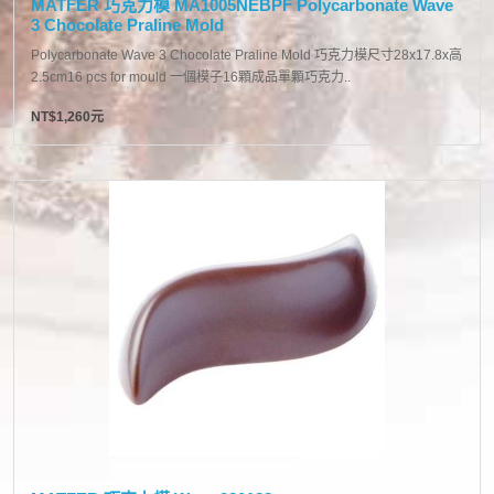
MATFER 巧克力模 MA1005NEBPF Polycarbonate Wave
3 Chocolate Praline Mold
Polycarbonate Wave 3 Chocolate Praline Mold 巧克力模尺寸28x17.8x高
2.5cm16 pcs for mould 一個模子16顆成品單顆巧克力..
NT$1,260元