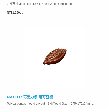
力模尺寸Mold size: 13.5 x 27.5 x 2.4cmChocolate..
NT$1,260元
MATFER 巧克力模 可可豆模
Polycarbonate mould Layout: - 3x8Mould Size: - 275x175x24mm..