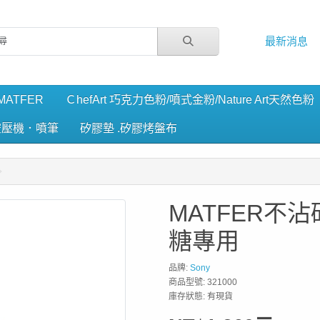
最新消息
ATFER
ＣhefArt 巧克力色粉/噴式金粉/Nature Art天然色粉
空壓機．噴筆
矽膠墊 .矽膠烤盤布
MATFER不沾矽
糖專用
品牌:
Sony
商品型號: 321000
庫存狀態: 有現貨