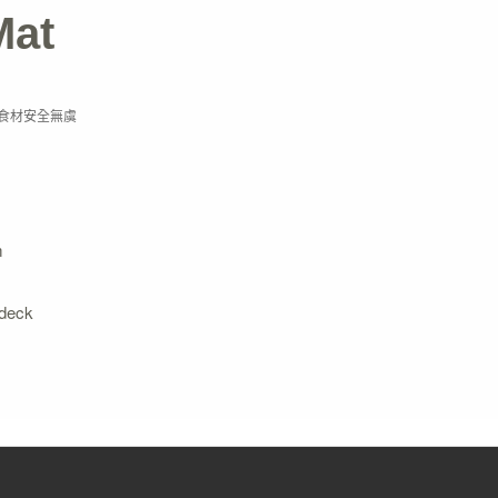
Mat
食材安全無虞
m
 deck
.