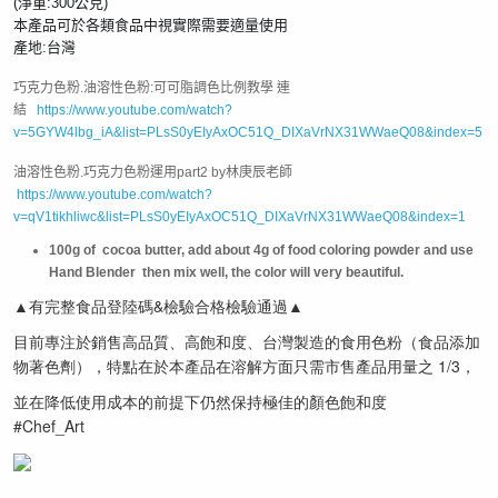
(淨重:300公克)

本產品可於各類食品中視實際需要適量使用

產地:台灣
巧克力色粉.油溶性色粉:可可脂調色比例教學 連
結
https://www.youtube.com/watch?
v=5GYW4lbg_iA&list=PLsS0yEIyAxOC51Q_DIXaVrNX31WWaeQ08&index=5
油溶性色粉.巧克力色粉運用part2 by林庚辰老師
https://www.youtube.com/watch?
v=qV1tikhliwc&list=PLsS0yEIyAxOC51Q_DIXaVrNX31WWaeQ08&index=1
100g of cocoa butter, add about 4g of food coloring powder and use
Hand Blender then mix well, the color will very beautiful.
▲
有完整食品登陸碼&檢驗合格檢驗通過
▲
目前專注於銷售高品質、高飽和度、台灣製造的食用色粉（食品添加
物著色劑），特點在於本產品在溶解方面只需市售產品用量之 1/3，
並在降低使用成本的前提下仍然保持極佳的顏色飽和度

#Chef_Art